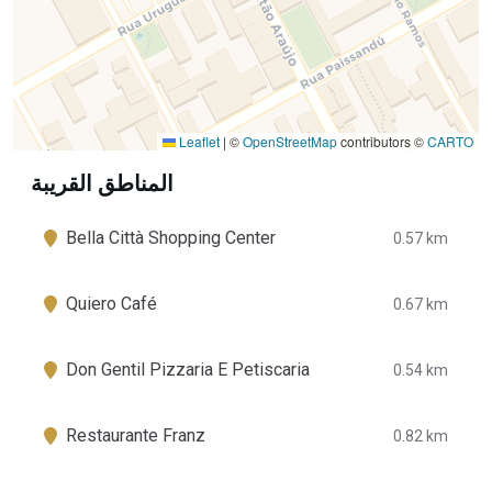
Leaflet
|
©
OpenStreetMap
contributors ©
CARTO
المناطق القريبة
Bella Città Shopping Center
0.57 km
Quiero Café
0.67 km
Don Gentil Pizzaria E Petiscaria
0.54 km
Restaurante Franz
0.82 km