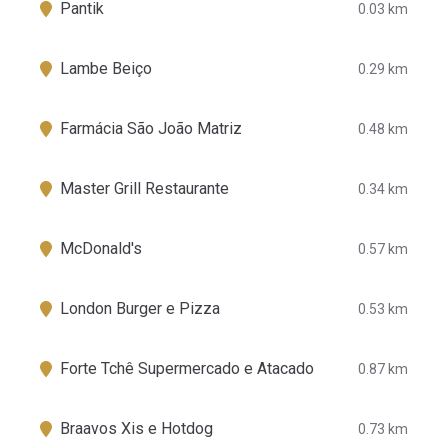
Pantik
0.03 km
Lambe Beiço
0.29 km
Farmácia São João Matriz
0.48 km
Master Grill Restaurante
0.34 km
McDonald's
0.57 km
London Burger e Pizza
0.53 km
Forte Tchê Supermercado e Atacado
0.87 km
Braavos Xis e Hotdog
0.73 km