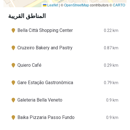
Leaflet
|
©
OpenStreetMap
contributors ©
CARTO
المناطق القريبة
Bella Città Shopping Center
0.22 km
Cruzeiro Bakery and Pastry
0.87 km
Quiero Café
0.29 km
Gare Estação Gastronômica
0.79 km
Galeteria Bella Veneto
0.9 km
Baika Pizzaria Passo Fundo
0.9 km