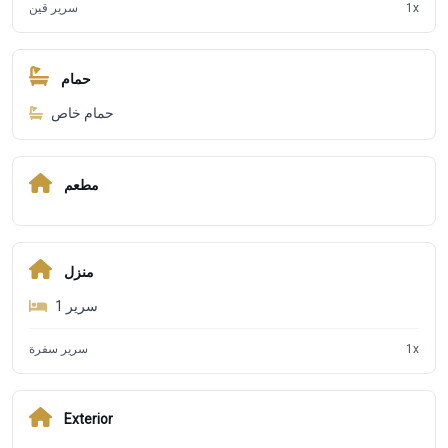
سرير قين
1
x
حمام
حمام خاص
مطعم
منزل
1
سرير
سرير سفرة
1
x
Exterior