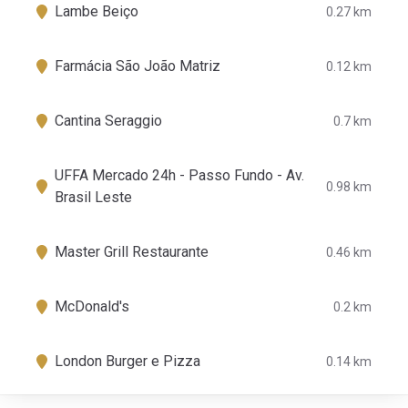
Lambe Beiço
0.27 km
Farmácia São João Matriz
0.12 km
Cantina Seraggio
0.7 km
UFFA Mercado 24h - Passo Fundo - Av.
0.98 km
Brasil Leste
Master Grill Restaurante
0.46 km
McDonald's
0.2 km
London Burger e Pizza
0.14 km