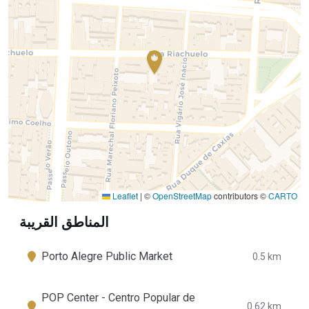
Leaflet
|
©
OpenStreetMap
contributors ©
CARTO
المناطق القريبة
Porto Alegre Public Market
0.5 km
POP Center - Centro Popular de
0.62 km