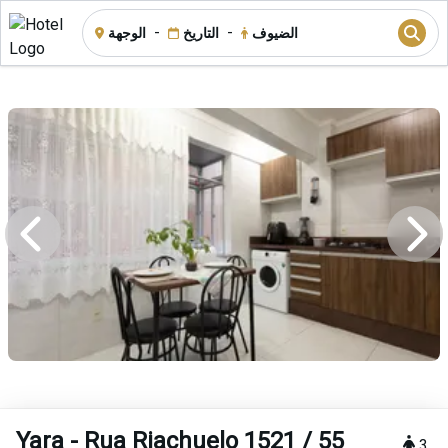
-
-
الضيوف
التاريخ
الوجهة
Yara - Rua Riachuelo 1521 / 55
3