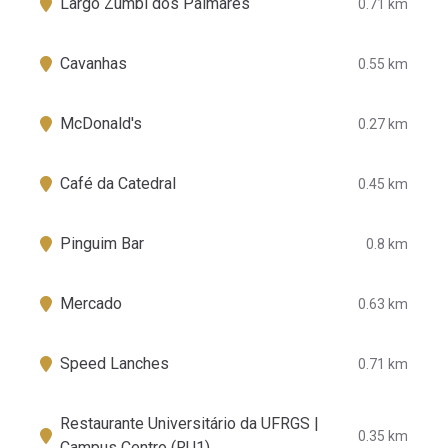
Largo Zumbi dos Palmares
0.71 km
Cavanhas
0.55 km
McDonald's
0.27 km
Café da Catedral
0.45 km
Pinguim Bar
0.8 km
Mercado
0.63 km
Speed Lanches
0.71 km
Restaurante Universitário da UFRGS |
0.35 km
Campus Centro (RU1)