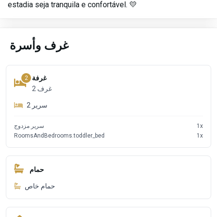
estadia seja tranquila e confortável. 💛
غرف وأسرة
غرفة
2
2
غرف
2
سرير
سرير مزدوج
1
x
RoomsAndBedrooms.toddler_bed
1
x
حمام
حمام خاص