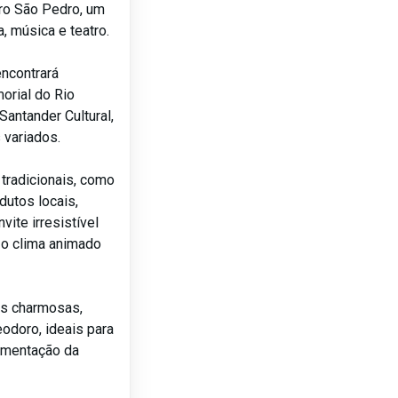
tro São Pedro, um
, música e teatro.
encontrará
orial do Rio
Santander Cultural,
 variados.
tradicionais, como
dutos locais,
vite irresistível
r o clima animado
ças charmosas,
odoro, ideais para
vimentação da