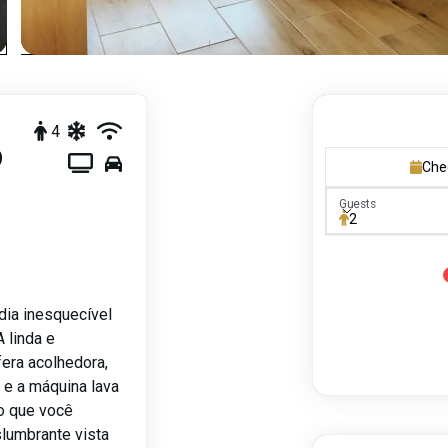
4
O
Che
Guests
Guests
2
ia inesquecível
 linda e
ra acolhedora,
 e a máquina lava
to que você
slumbrante vista