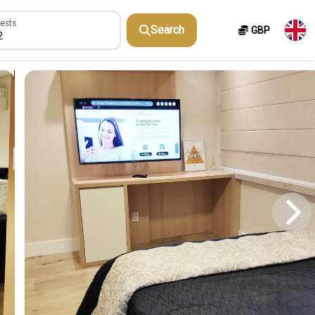
sts
ests
Search
GBP
2