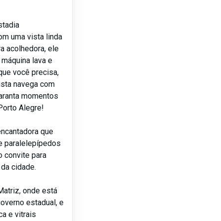
stadia
om uma vista linda
a acolhedora, ele
 máquina lava e
que você precisa,
ista navega com
garanta momentos
Porto Alegre!
encantadora que
de paralelepípedos
o convite para
 da cidade.
Matriz, onde está
governo estadual, e
a e vitrais