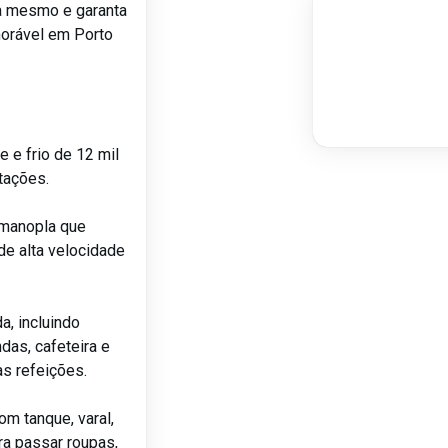
a mesmo e garanta
orável em Porto
 e frio de 12 mil
tações.
 manopla que
de alta velocidade
a, incluindo
ndas, cafeteira e
as refeições.
om tanque, varal,
ra passar roupas,