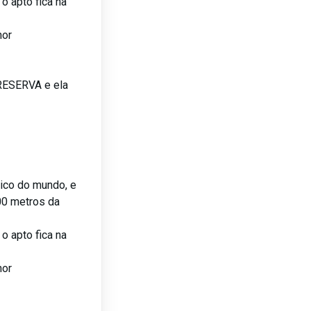
o apto fica na
hor
 RESERVA e ela
rico do mundo, e
00 metros da
o apto fica na
hor