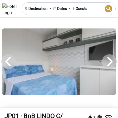
-
-
Destination
Dates
Guests
JP01 · BnB LINDO C/
3