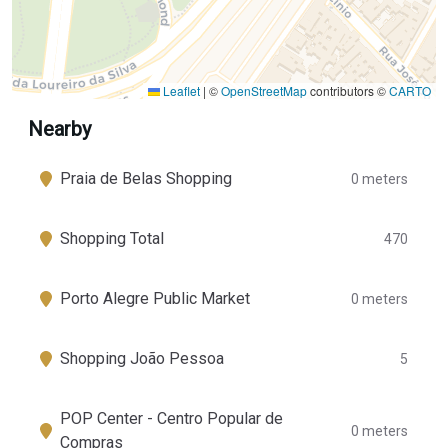
Leaflet
|
©
OpenStreetMap
contributors ©
CARTO
Nearby
Praia de Belas Shopping
0 meters
Shopping Total
470
Porto Alegre Public Market
0 meters
Shopping João Pessoa
5
POP Center - Centro Popular de
0 meters
Compras