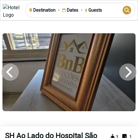
-
-
Destination
Dates
Guests
SH Ao Lado do Hospital São
3
1