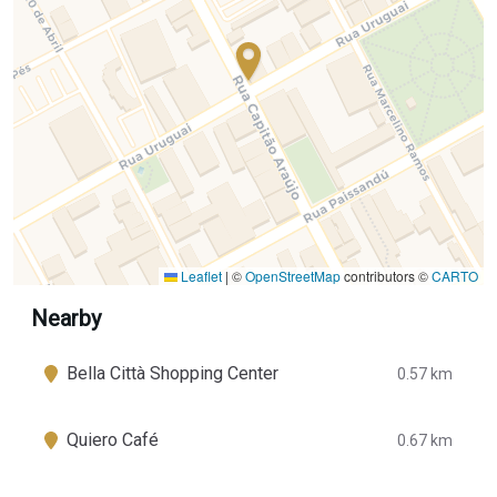
Leaflet
|
©
OpenStreetMap
contributors ©
CARTO
Nearby
Bella Città Shopping Center
0.57 km
Quiero Café
0.67 km