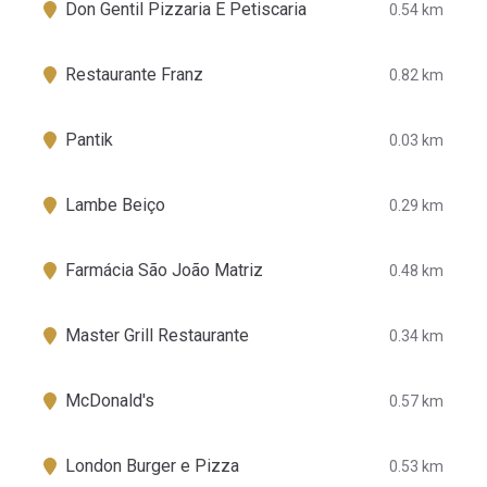
Don Gentil Pizzaria E Petiscaria
0.54 km
Restaurante Franz
0.82 km
Pantik
0.03 km
Lambe Beiço
0.29 km
Farmácia São João Matriz
0.48 km
Master Grill Restaurante
0.34 km
McDonald's
0.57 km
London Burger e Pizza
0.53 km