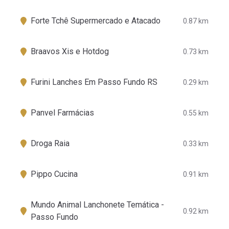
Forte Tchê Supermercado e Atacado
0.87 km
Braavos Xis e Hotdog
0.73 km
Furini Lanches Em Passo Fundo RS
0.29 km
Panvel Farmácias
0.55 km
Droga Raia
0.33 km
Pippo Cucina
0.91 km
Mundo Animal Lanchonete Temática -
0.92 km
Passo Fundo