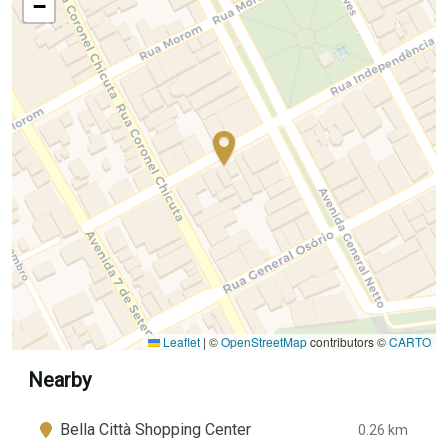
−
Leaflet
|
©
OpenStreetMap
contributors ©
CARTO
Nearby
Bella Città Shopping Center
0.26 km