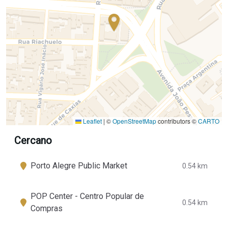
Leaflet
|
©
OpenStreetMap
contributors ©
CARTO
Cercano
Porto Alegre Public Market
0.54 km
POP Center - Centro Popular de
0.54 km
Compras