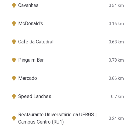
Cavanhas
0.54 km
McDonald's
0.16 km
Café da Catedral
0.63 km
Pinguim Bar
0.78 km
Mercado
0.66 km
Speed Lanches
0.7 km
Restaurante Universitário da UFRGS |
0.24 km
Campus Centro (RU1)