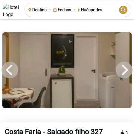
-
-
Destino
Fechas
Huéspedes
Costa Faria - Salgado filho 327
3