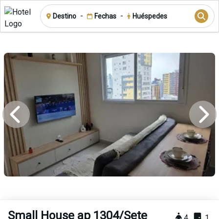
-
-
Destino
Fechas
Huéspedes
Small House ap 1304/Sete
4
1