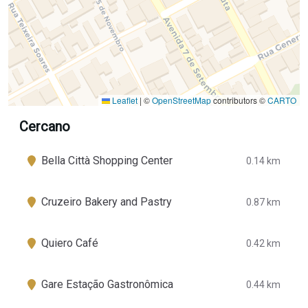
Leaflet
|
©
OpenStreetMap
contributors ©
CARTO
Cercano
Bella Città Shopping Center
0.14 km
Cruzeiro Bakery and Pastry
0.87 km
Quiero Café
0.42 km
Gare Estação Gastronômica
0.44 km