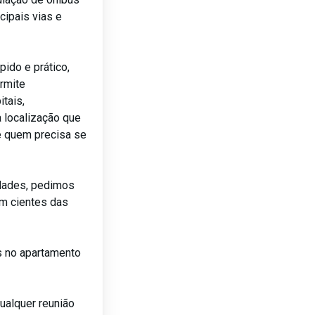
cipais vias e
pido e prático,
ermite
tais,
a localização que
de quem precisa se
lidades, pedimos
m cientes das
as no apartamento
qualquer reunião