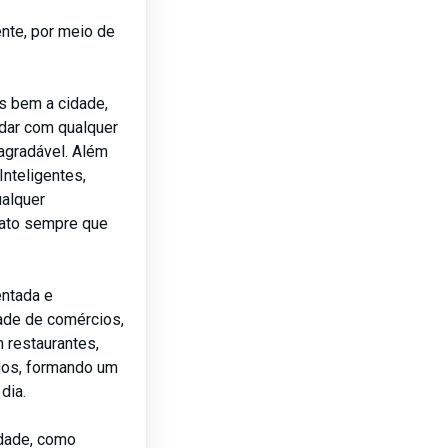
ente, por meio de
 bem a cidade,
dar com qualquer
 agradável. Além
nteligentes,
ualquer
tato sempre que
entada e
dade de comércios,
 restaurantes,
ados, formando um
dia.
idade, como