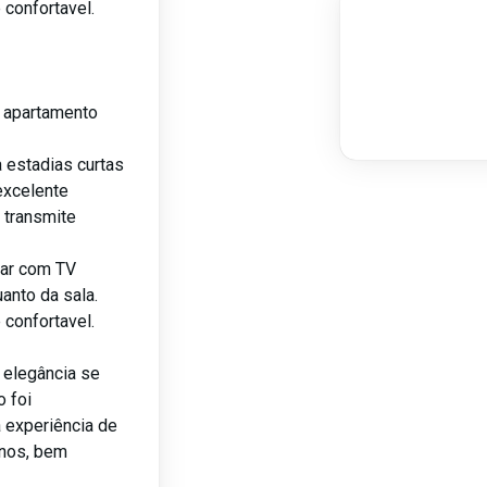
 confortavel.
e apartamento
 estadias curtas
excelente
 transmite
tar com TV
uanto da sala.
 confortavel.
 elegância se
o foi
 experiência de
nos, bem