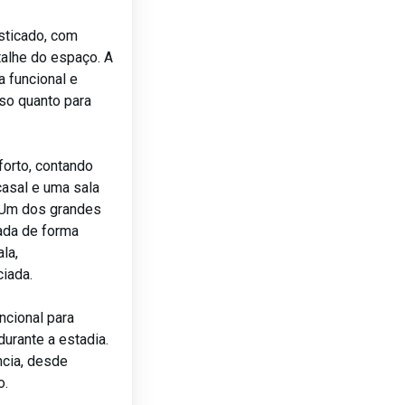
isticado, com
talhe do espaço. A
a funcional e
so quanto para
orto, contando
asal e uma sala
 Um dos grandes
nada de forma
la,
ciada.
ncional para
durante a estadia.
ncia, desde
o.