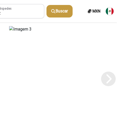
spedes
éspedes
Buscar
MXN
2