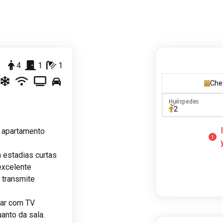
4
1
1
Che
Huéspedes
Huéspedes
2
e apartamento
 estadias curtas
excelente
 transmite
tar com TV
uanto da sala.