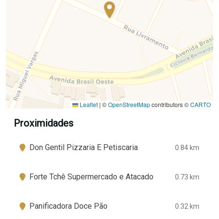
Leaflet
|
©
OpenStreetMap
contributors ©
CARTO
Proximidades
Don Gentil Pizzaria E Petiscaria
0.84 km
Forte Tchê Supermercado e Atacado
0.73 km
Panificadora Doce Pão
0.32 km