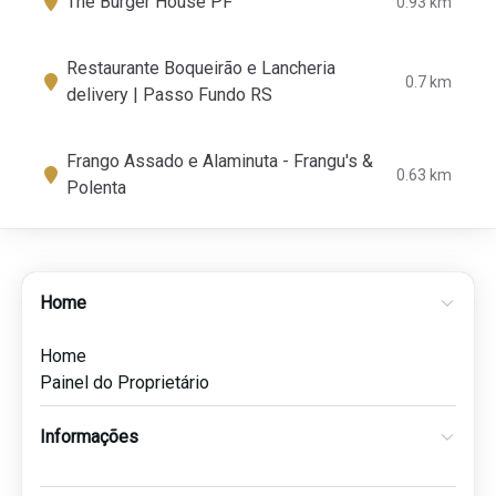
The Burger House PF
0.93 km
Restaurante Boqueirão e Lancheria
0.7 km
delivery | Passo Fundo RS
Frango Assado e Alaminuta - Frangu's &
0.63 km
Polenta
Home
Home
Painel do Proprietário
Informações