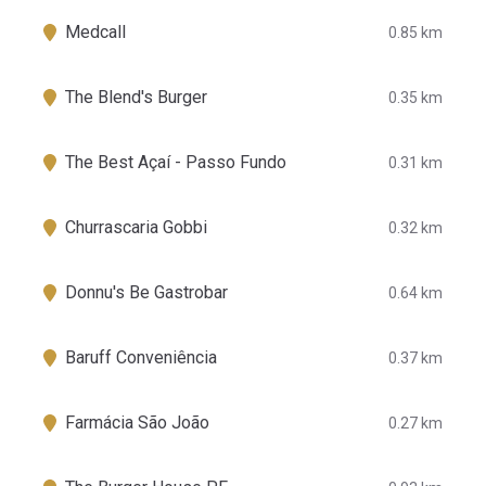
Medcall
0.85 km
The Blend's Burger
0.35 km
The Best Açaí - Passo Fundo
0.31 km
Churrascaria Gobbi
0.32 km
Donnu's Be Gastrobar
0.64 km
Baruff Conveniência
0.37 km
Farmácia São João
0.27 km