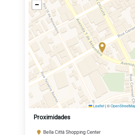
−
Leaflet
|
©
OpenStreetMa
Proximidades
Bella Città Shopping Center