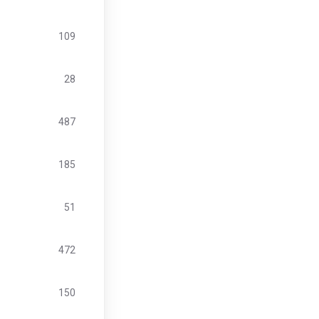
109
28
487
185
51
472
150