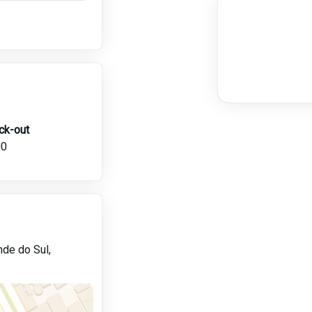
ck-out
00
nde do Sul,