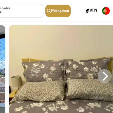
pedes
spedes
Pesquisar
EUR
2