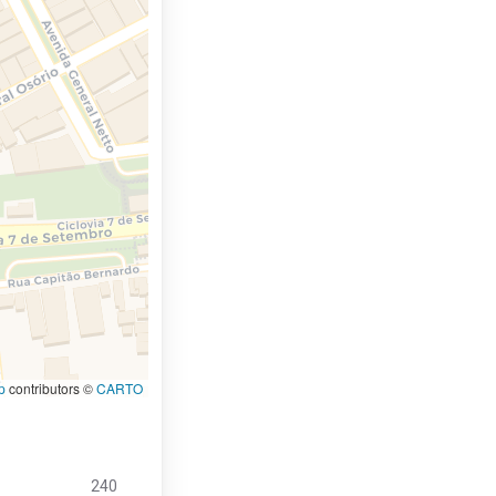
p
contributors ©
CARTO
240