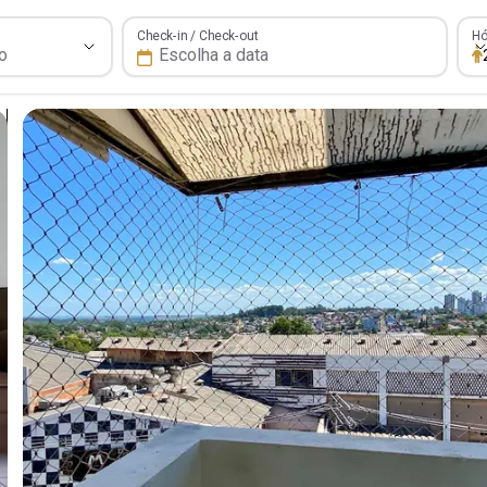
Hós
Check-in / Check-out
Hó