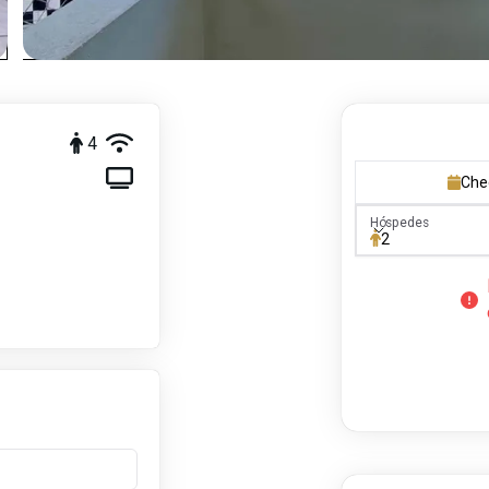
4
Che
Hóspedes
Hóspedes
2