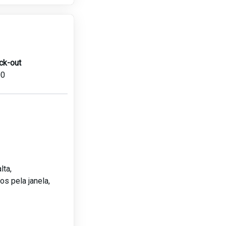
ck-out
00
lta,
os pela janela,