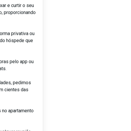
ar e curtir o seu
o, proporcionando
rma privativa ou
o do hóspede que
oras pelo app ou
ats.
lidades, pedimos
m cientes das
as no apartamento