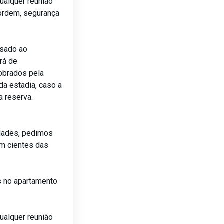
qualquer reunião
ordem, segurança
usado ao
rá de
obrados pela
da estadia, caso a
a reserva.
lidades, pedimos
m cientes das
as no apartamento
qualquer reunião