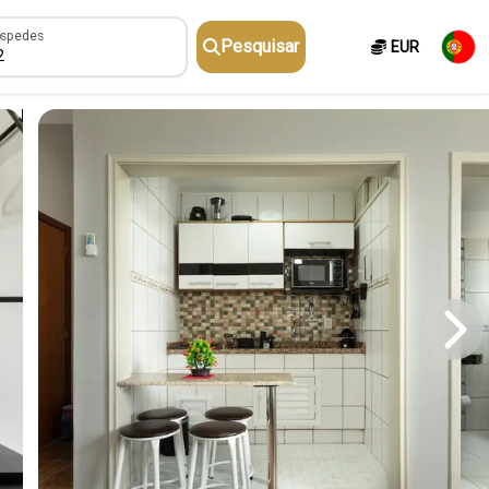
pedes
spedes
Pesquisar
EUR
2