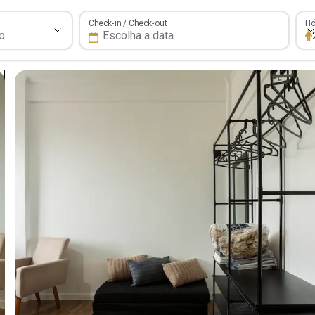
Hós
Check-in / Check-out
Hó