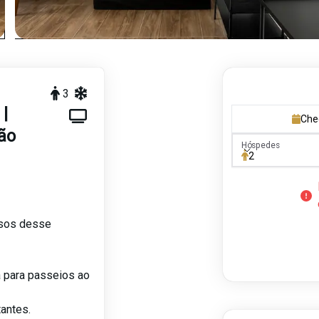
3
 |
Che
ão
Hóspedes
Hóspedes
2
ssos desse
a para passeios ao
tantes.