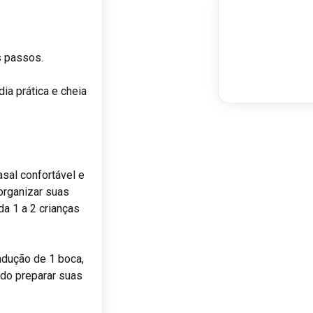
s passos.
ia prática e cheia
sal confortável e
 organizar suas
da 1 a 2 crianças
ndução de 1 boca,
indo preparar suas