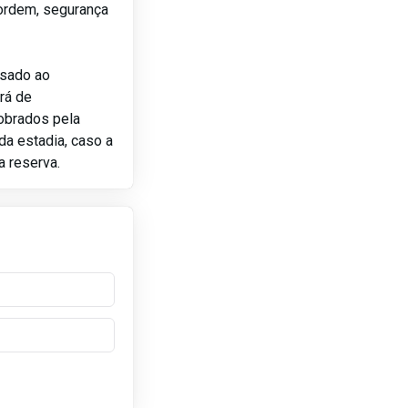
ordem, segurança
usado ao
rá de
obrados pela
da estadia, caso a
a reserva.