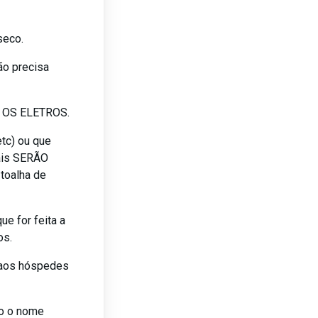
seco.
ão precisa
 OS ELETROS.
c) ou que
ais SERÃO
toalha de
e for feita a
os.
 aos hóspedes
do o nome